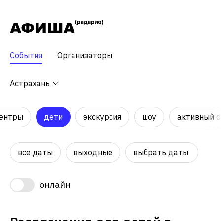
События
Организаторы
Астрахань
центры
дети
экскурсия
шоу
активный 
все даты
выходные
выбрать даты
онлайн